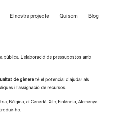
El nostre projecte
Qui som
Blog
 vida pública. L’elaboració de pressupostos amb
ualtat de gènere
té el potencial d’ajudar als
iques i l’assignació de recursos.
a, Bèlgica, el Canadà, Xile, Finlàndia, Alemanya,
ntroduir-ho.