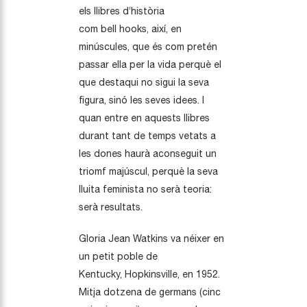
els llibres d’història
com bell hooks, així, en
minúscules, que és com pretén
passar ella per la vida perquè el
que destaqui no sigui la seva
figura, sinó les seves idees. I
quan entre en aquests llibres
durant tant de temps vetats a
les dones haurà aconseguit un
triomf majúscul, perquè la seva
lluita feminista no serà teoria:
serà resultats.
Gloria Jean Watkins va néixer en
un petit poble de
Kentucky, Hopkinsville, en 1952.
Mitja dotzena de germans (cinc