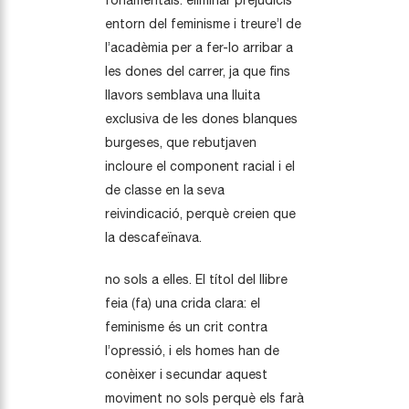
fonamentals: eliminar prejudicis
entorn del feminisme i treure’l de
l’acadèmia per a fer-lo arribar a
les dones del carrer, ja que fins
llavors semblava una lluita
exclusiva de les dones blanques
burgeses, que rebutjaven
incloure el component racial i el
de classe en la seva
reivindicació, perquè creien que
la descafeïnava.
no sols a elles. El títol del llibre
feia (fa) una crida clara: el
feminisme és un crit contra
l’opressió, i els homes han de
conèixer i secundar aquest
moviment no sols perquè els farà