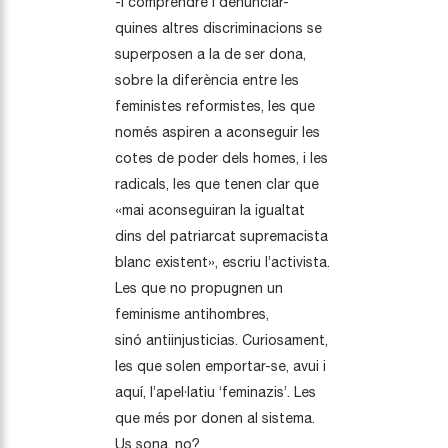
-i comprendre i denunciar-
quines altres discriminacions se
superposen a la de ser dona,
sobre la diferència entre les
feministes reformistes, les que
només aspiren a aconseguir les
cotes de poder dels homes, i les
radicals, les que tenen clar que
«mai aconseguiran la igualtat
dins del patriarcat supremacista
blanc existent», escriu l’activista.
Les que no propugnen un
feminisme antihombres,
sinó antiinjusticias. Curiosament,
les que solen emportar-se, avui i
aquí, l’apel·latiu ‘feminazis’. Les
que més por donen al sistema.
Us sona, no?