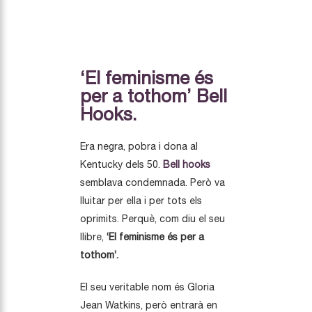
‘El feminisme és
per a tothom’ Bell
Hooks.
Era negra, pobra i dona al
Kentucky dels 50.
Bell hooks
semblava condemnada. Però va
lluitar per ella i per tots els
oprimits. Perquè, com diu el seu
llibre,
‘El feminisme és per a
tothom’.
El seu veritable nom és Gloria
Jean Watkins, però entrarà en