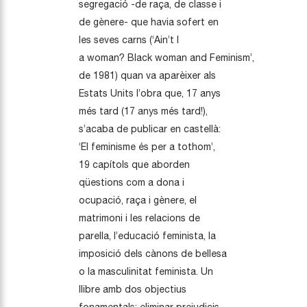
segregació -de raça, de classe i
de gènere- que havia sofert en
les seves carns (‘Ain’t I
a woman? Black woman and Feminism’,
de 1981) quan va aparèixer als
Estats Units l’obra que, 17 anys
més tard (17 anys més tard!),
s’acaba de publicar en castellà:
‘El feminisme és per a tothom’,
19 capítols que aborden
qüestions com a dona i
ocupació, raça i gènere, el
matrimoni i les relacions de
parella, l’educació feminista, la
imposició dels cànons de bellesa
o la masculinitat feminista. Un
llibre amb dos objectius