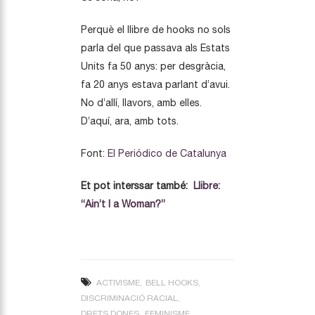
Perquè el llibre de hooks no sols
parla del que passava als Estats
Units fa 50 anys: per desgràcia,
fa 20 anys estava parlant d’avui.
No d’allí, llavors, amb elles.
D’aquí, ara, amb tots.
Font:
El Periódico de Catalunya
Et pot interssar també:
Llibre:
“Ain’t I a Woman?”
ACTIVISME
BELL HOOKS
DISCRIMINACIÓ RACIAL
DRETS DONES
FEMINISME