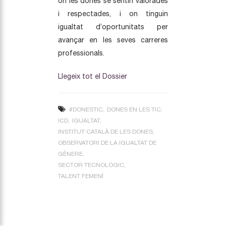
on les dones se sentin valorades
i respectades, i on tinguin
igualtat d’oportunitats per
avançar en les seves carreres
professionals.
Llegeix tot el Dossier
#DONESTIC
DONES EN LES TIC
ICD
IGUALTAT
INSTITUT CATALÀ DE LES DONES
OBSERVATORI DE LA IGUALTAT DE
GÈNERE
SECTOR TECNOLÒGIC
TALENT FEMENÍ