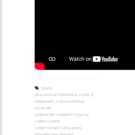
50A50
DECLARACIÓ FEMINISTA COVID19
FEMINISME
FÒRUM HIPÀTIA
IGUALTAT
LIDERATGE COMPARTIT 50A 50
LOBBY DONES
LOBBY DONES CATALANES
PERSPECTIVA GÈNERE