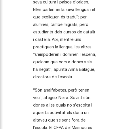
seva cultura i països d’origen.
Elles parlen en la seva llengua i el
que expliquen és traduït per
alumnes, també migrats, però
estudiants dels cursos de català
i castellà. Així, mentre uns
practiquen la llengua, les altres
“s’empoderen i dominen l’escena,
quelcom que com a dones se’ls
ha negat”, apunta Anna Balagué,
directora de l’escola.
“Són analfabetes, però tenen
veu”, afegeix Neira. Sovint són
dones a les quals no s’escolta i
aquesta activitat els dona un
altaveu que se sent fora de
l’escola. El CFPA del Masnou és