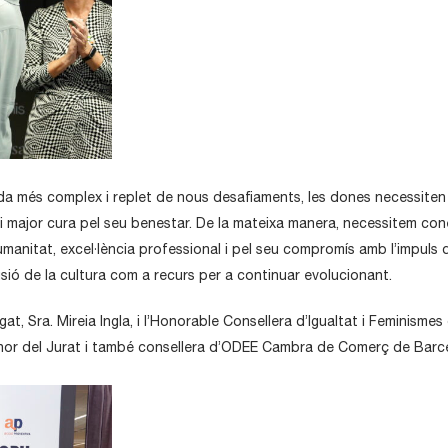
gada més complex i replet de nous desafiaments, les dones necessiten 
 major cura pel seu benestar. De la mateixa manera, necessitem conèi
nitat, excel·lència professional i pel seu compromís amb l’impuls del t
fusió de la cultura com a recurs per a continuar evolucionant.
at, Sra. Mireia Ingla, i l’Honorable Consellera d’Igualtat i Feminismes
’Honor del Jurat i també consellera d’ODEE Cambra de Comerç de Bar