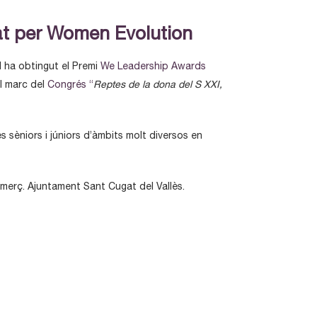
at per Women Evolution
l ha obtingut el Premi
We Leadership Awards
l marc del
Congrés “
Reptes de la dona del S XXI,
s sèniors i júniors d’àmbits molt diversos en
omerç. Ajuntament Sant Cugat del Vallès.