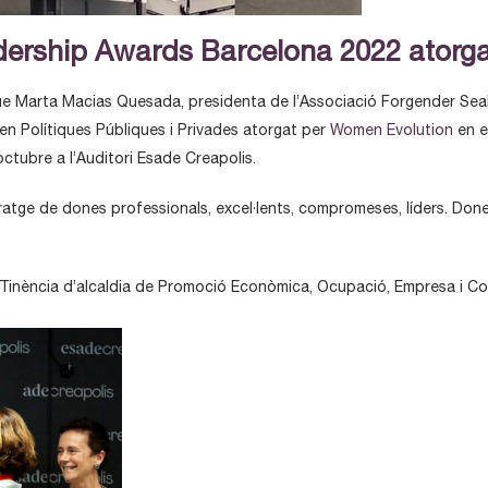
ership Awards Barcelona 2022 atorg
 que Marta Macias Quesada, presidenta de l’Associació Forgender Sea
n Polítiques Públiques i Privades atorgat per
Women Evolution
en e
octubre a l’Auditori Esade Creapolis.
eratge de dones professionals, excel·lents, compromeses, líders. Done
a. Tinència d’alcaldia de Promoció Econòmica, Ocupació, Empresa i C