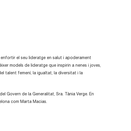
enfortir el seu lideratge en salut i apoderament
xer models de lideratge que inspirin a nenes i joves,
alent femení, la igualtat, la diversitat i la
 del Govern de la Generalitat, Sra. Tània Verge. En
celona com Marta Macias.