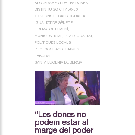
APODERAMENT DE LES DONES
DISTINTIU SG CITY 50-50
GOVERNS LOCALS
IGUALTAT
IGUALTAT DE GÈNERE
LIDERATGE FEMENÍ
MUNICIPALISME
PLA D'IGUALTAT
POLÍTIQUES LOCALS
PROTOCOL ASSETJAMENT
LABORAL
SANTA EUGÈNIA DE BERGA
“Les dones no
podem estar al
marge del poder