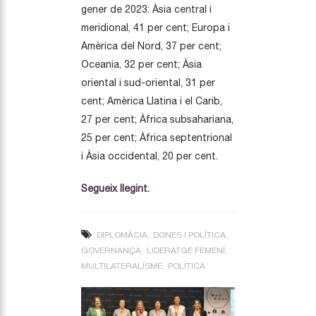
gener de 2023: Àsia central i
meridional, 41 per cent; Europa i
Amèrica del Nord, 37 per cent;
Oceania, 32 per cent; Àsia
oriental i sud-oriental, 31 per
cent; Amèrica Llatina i el Carib,
27 per cent; Àfrica subsahariana,
25 per cent; Àfrica septentrional
i Àsia occidental, 20 per cent.
Segueix llegint.
DIPLOMÀCIA
DONES I POLÍTICA
GOVERNANÇA
LIDERATGE FEMENÍ
MULTILATERALISME
POLÍTICA