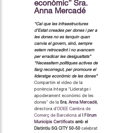
econòmic” Sra.
Anna Mercadé
“Cal que les infraestructures
d’Estat creades per dones i per a
les dones no es tanquin quan
canvia el govern, sinó, sempre
estem retrocedint i no avancem
per erradicar les desigualtats”
“Necessitem polítiques actives de
llarg recorregut, per promoure el
lideratge econòmic de les dones”
Compartim el vídeo de la
ponència íntegra “Lideratge i
apoderament econòmic de les
dones” de la
Sra.
Anna Mercadé
,
directora d’
ODEE Cambra de
Comerç de Barcelona a
l
I
Fòrum
Municipis Certificats
amb el
Distintiu SG CITY 50-50
celebrat