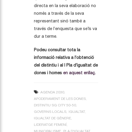
directa en la seva elaboració no
només a través de la seva
representant sinó també a
través de l’enquesta que se’ls va
dur a terme.
Podeu consultar tota la
informació relativa a l’obtenció
del distintiu i al I Pla d’igualtat de
dones i homes
en aquest enllaç.
AGENDA 2030
APODERAMENT DE LES DONES
DISTINTIU SG CITY 50-50
GOVERNS LOCALS
IGUALTAT
IGUALTAT DE GÈNERE
LIDERATGE FEMENÍ
MUNICIPALISME
PLA D'IGUALTAT