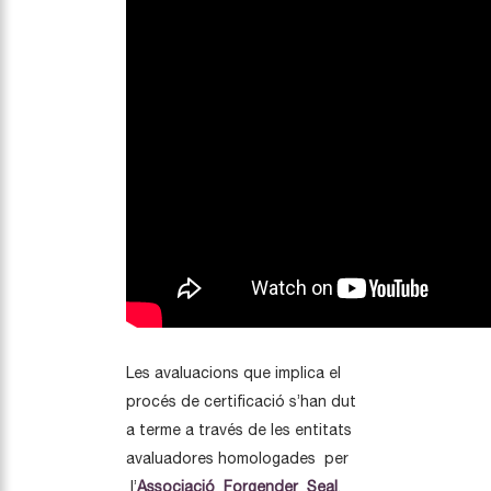
Les avaluacions que implica el
procés de certificació s’han dut
a terme a través de les entitats
avaluadores homologades per
l’
Associació Forgender Seal
.