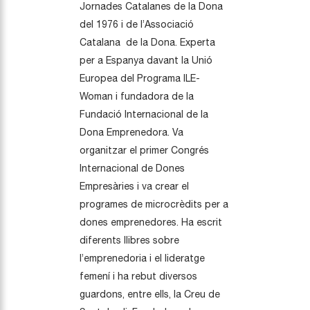
Jornades
C
atalanes de la Dona
d
e
l 1976 i de l’Associació
Catalana de la Dona. Experta
per a Espanya dav
a
nt la Unió
Europea del Programa ILE-
Woman i fundado
ra de la
Fundació Internacional de la
Dona Emprenedora. Va
organitzar el primer Congrés
Internacional de Dones
Empresàries i va crear
el
programes de microcrèdits per a
dones emprenedores. Ha escrit
diferents llibres sobre
l’emprenedoria i el lideratge
femení i ha rebut
diversos
guardons, entre ells
,
la Creu de