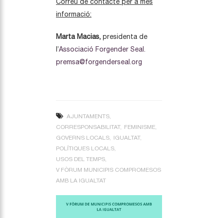
Correu de contacte per a més
informació:
Marta Macias,
presidenta de
l’
Associació Forgender Seal.
premsa@forgenderseal.org
AJUNTAMENTS
CORRESPONSABILITAT
FEMINISME
GOVERNS LOCALS
IGUALTAT
POLÍTIQUES LOCALS
USOS DEL TEMPS
V FÒRUM MUNICIPIS COMPROMESOS
AMB LA IGUALTAT