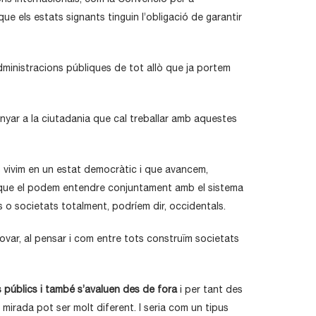
ue els estats signants tinguin l’obligació de garantir
inistracions públiques de tot allò que ja portem
enyar a la ciutadania que cal treballar amb aquestes
s vivim en un estat democràtic i que avancem,
ta que el podem entendre conjuntament amb el sistema
o societats totalment, podríem dir, occidentals.
innovar, al pensar i com entre tots construïm societats
públics i també s’avaluen des de fora
i per tant des
irada pot ser molt diferent. I seria com un tipus