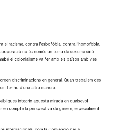
 el racisme, contra l’esbofòbia, contra l’homofòbia,
la cooperació no és només un tema de sexisme sinó
ambé el colonialisme va fer amb els països amb vies
 creen discriminacions en general. Quan treballem des
íem fer-ho d’una altra manera.
públiques integrin aquesta mirada en qualsevol
enir en compte la perspectiva de gènere, especialment
ns internacionals, com la Convenció per a