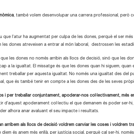
onòmica
, també volem desenvolupar una carrera professional, però con
 que l’atur ha augmentat per culpa de les dones, perquè el ser més 
an les dones atreveixen a entrar al món laboral, destrossen les estadí
 que les dones no només arribin als llocs de decisió, sinó que les don
cap a la igualtat. El missatge és que les dones quan hi siguem, quan 
ment treballar per aquesta igualtat. No només una igualtat des del pu
nal, que és també tenir en compte a les dones des de les seves pròpie
 i per treballar conjuntament, apoderar-nos col·lectivament, més enll
tir d’aquest apoderament col·lectiu el que demanem és poder ser-hi, p
r alhora anar avaluant el seu impacte i resultats.
 arribem als llocs de decisió voldrem canviar les coses i voldrem tr
e diem és anem més enllà, per justícia social, perquè cal ser-hi, nomé