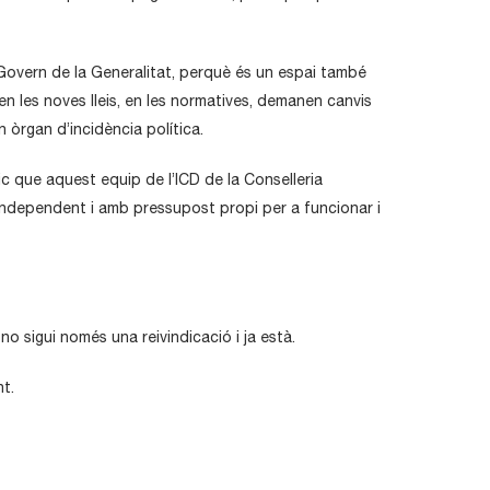
 Govern de la Generalitat, perquè és un espai també
 en les noves lleis, en les normatives, demanen canvis
n òrgan d’incidència política.
ic que aquest equip de l’ICD de la Conselleria
 independent i amb pressupost propi per a funcionar i
o sigui només una reivindicació i ja està.
t.