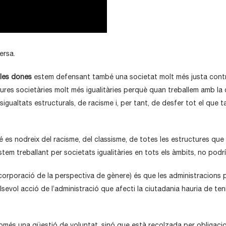
ersa.
les dones
estem defensant també una societat molt més justa contra
ctures societàries molt més igualitàries perquè quan treballem amb 
gualtats estructurals, de racisme i, per tant, de desfer tot el que t
es nodreix del racisme, del classisme, de totes les estructures que
stem treballant per societats igualitàries en tots els àmbits, no podr
corporació de la perspectiva de gènere) és que les administracions 
lsevol acció de l’administració que afecti la ciutadania hauria de t
més una qüestió de voluntat, sinó que està recolzada per obligacio