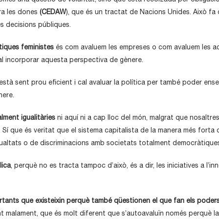
tra les dones
(CEDAW
), que és un tractat de Nacions Unides. Això fa q
es decisions públiques.
ítiques feministes
és com avaluem les empreses o com avaluem les adm
 cal incorporar aquesta perspectiva de gènere.
stà sent prou eficient i cal avaluar la política per també poder ens
nere.
ment igualitàries
ni aquí ni a cap lloc del món, malgrat que nosaltre
. Sí que és veritat que el sistema capitalista de la manera més for
ualtats o de discriminacions amb societats totalment democràtiques 
lica
, perquè no es tracta tampoc d’això, és a dir, les iniciatives a l’
ants que existeixin perquè també qüestionen el que fan els poders 
t malament, que és molt diferent que s’autoavaluïn només perquè la m