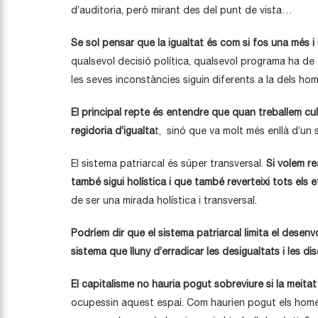
d’auditoria, però mirant des del punt de vista…
Se sol pensar que la igualtat és com si fos una més 
qualsevol decisió política, qualsevol programa ha d
les seves inconstàncies siguin diferents a la dels hom
El principal repte és entendre que quan treballem cu
regidoria d’igualta
t, sinó que va molt més enllà d’un 
El sistema patriarcal és súper transversal.
Si volem re
també sigui holística i que també reverteixi tots els 
de ser una mirada holística i transversal.
Podríem dir que el sistema patriarcal limita el desen
sistema que lluny d’erradicar les desigualtats i les d
El capitalisme no hauria pogut sobreviure si la meita
ocupessin aquest espai. Com haurien pogut els homes 