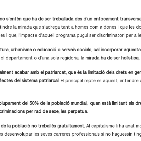
i no s’entén que ha de ser treballada des d’un enfocament transversa
e tindre la mirada que s’adreça tant a homes com a dones i que les 
es i que, l’impacte d’aquell programa pugui ser discriminatori per a l
ltura, urbanisme o educació o serveis socials, cal incorporar aquest
sol departament o d’una sola regidoria, la mirada
ha de ser holística,
alment acabar amb el patriarcat, que és la limitació dels drets en g
efectes del sistema patriarcal
. El principal repte és aquest, entendre
volupament del 50% de la població mundial, quan està limitant els dre
iscriminacions per raó de sexe, les perpetua.
t de la població no treballés gratuïtament
. Al capitalisme li ha anat 
desenvolupar les seves carreres professionals si no haguessin tingu