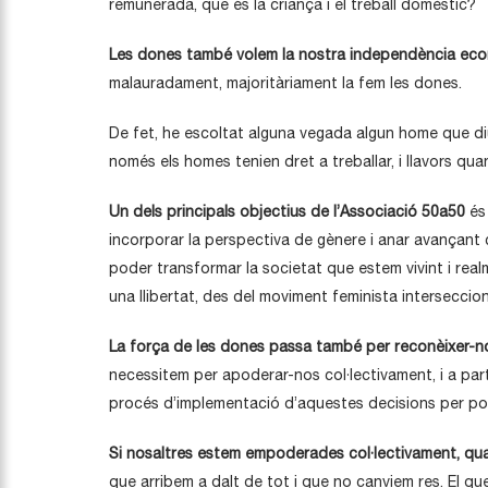
remunerada, que és la criança i el treball domèstic?
Les dones també volem la nostra independència ec
malauradament, majoritàriament la fem les dones.
De fet, he escoltat alguna vegada algun home que diu
només els homes tenien dret a treballar, i llavors qu
Un dels principals objectius de l’Associació 50a50
és
incorporar la perspectiva de gènere i anar avançant 
poder transformar la societat que estem vivint i real
una llibertat, des del moviment feminista interseccio
La força de les dones passa també per reconèixer-nos
necessitem per apoderar-nos col·lectivament, i a par
procés d’implementació d’aquestes decisions per pode
Si nosaltres estem empoderades col·lectivament, quan
que arribem a dalt de tot i que no canviem res. El qu