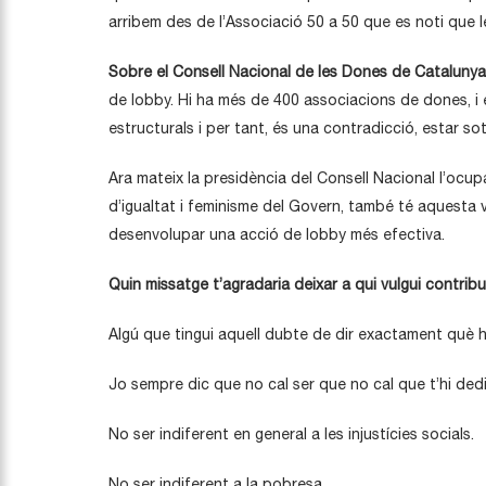
arribem des de l’Associació 50 a 50 que es noti que 
Sobre el Consell Nacional de les Dones de Catalunya
de lobby. Hi ha més de 400 associacions de dones, i el
estructurals i per tant, és una contradicció, estar so
Ara mateix la presidència del Consell Nacional l’ocupa
d’igualtat i feminisme del Govern, també té aquesta 
desenvolupar una acció de lobby més efectiva.
Quin missatge t’agradaria deixar a qui vulgui contribuir
Algú que tingui aquell dubte de dir exactament què he
Jo sempre dic que no cal ser que no cal que t’hi ded
No ser indiferent en general a les injustícies socials.
No ser indiferent a la pobresa.