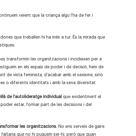
tinuem veient que la criança algú l’ha de fer i
dones que treballen hi ha més a tur. És la mirada que
stiques.
es transformin les organitzacions i incideixen per a
estiguem en els espais de poder i de decisió, hem de
nt de vista feminista, d’acabar amb el sexisme, sinó
s o diferents identitats i amb la seva diversitat.
à de l’autolideratge individual
que evidentment el
oder estar, formar part de les decisions i del
ansformar les organitzacions
. No ens serveix de gaire
s faltaria que no hi puguem ser-hi, però que quan