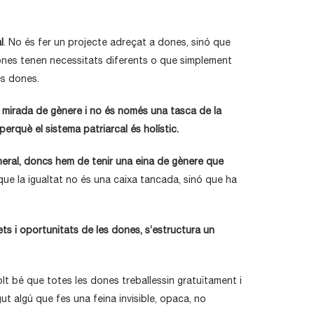
l
. No és fer un projecte adreçat a dones, sinó que
dones tenen necessitats diferents o que simplement
es dones.
a mirada de gènere i no és només una tasca de la
 perquè el sistema patriarcal és holístic.
eneral, doncs hem de tenir una eina de gènere que
 que la igualtat no és una caixa tancada, sinó que ha
ts i oportunitats de les dones, s’estructura un
molt bé que totes les dones treballessin gratuïtament i
t algú que fes una feina invisible, opaca, no