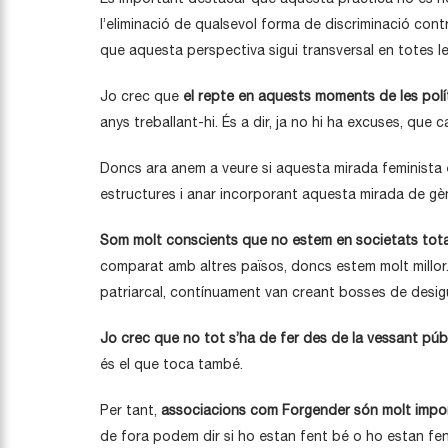
l’eliminació de qualsevol forma de discriminació con
que aquesta perspectiva sigui transversal en totes l
Jo crec que
el repte en aquests moments
de les pol
anys treballant-hi. És a dir, ja no hi ha excuses, que
Doncs ara anem a veure si aquesta mirada feminista e
estructures i anar incorporant aquesta mirada de gè
Som molt conscients que no estem en societats total
comparat amb altres països, doncs estem molt millor
patriarcal, contínuament van creant bosses de desig
Jo crec que no tot s’ha de fer des de la vessant púb
és el que toca també.
Per tant,
associacions com Forgender són molt import
de fora podem dir si ho estan fent bé o ho estan fen