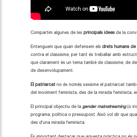
Compartim algunes de les
principals idees
de la conv
Entenguem que quan defensem els
drets humans de 
contra el classisme, per tant és treballar amb estru
que clarament és un tema també de classisme, de desi
de desenvolupament.
El patriarcat
no és només sexisme el patriarcat també 
del moviment feminista, des de la mirada feminista, e
El principal objectiu de la
gender mainstreaming
(o in
programa, política o pressupost. Això vol dir que qua
des d’una mirada feminista.
És important destacar que aquesta pràctica no és no