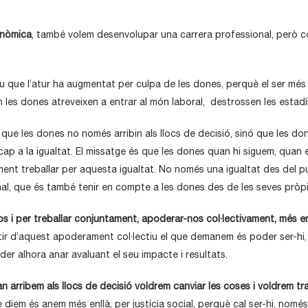
onòmica
, també volem desenvolupar una carrera professional, però con
 que l’atur ha augmentat per culpa de les dones, perquè el ser més 
an les dones atreveixen a entrar al món laboral, destrossen les estadí
 que les dones no només arribin als llocs de decisió, sinó que les don
cap a la igualtat. El missatge és que les dones quan hi siguem, quan 
ment treballar per aquesta igualtat. No només una igualtat des del pu
nal, que és també tenir en compte a les dones des de les seves pròpie
 i per treballar conjuntament, apoderar-nos col·lectivament, més enll
tir d’aquest apoderament col·lectiu el que demanem és poder ser-hi, p
r alhora anar avaluant el seu impacte i resultats.
 arribem als llocs de decisió voldrem canviar les coses i voldrem tr
e diem és anem més enllà, per justícia social, perquè cal ser-hi, nomé