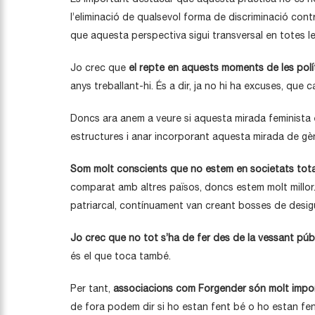
l’eliminació de qualsevol forma de discriminació con
que aquesta perspectiva sigui transversal en totes l
Jo crec que
el repte en aquests moments
de les pol
anys treballant-hi. És a dir, ja no hi ha excuses, que
Doncs ara anem a veure si aquesta mirada feminista e
estructures i anar incorporant aquesta mirada de gè
Som molt conscients que no estem en societats total
comparat amb altres països, doncs estem molt millor
patriarcal, contínuament van creant bosses de desig
Jo crec que no tot s’ha de fer des de la vessant púb
és el que toca també.
Per tant,
associacions com Forgender són molt import
de fora podem dir si ho estan fent bé o ho estan fen