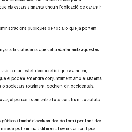
ue els estats signants tinguin l’obligació de garantir
inistracions públiques de tot allò que ja portem
enyar a la ciutadania que cal treballar amb aquestes
s vivim en un estat democràtic i que avancem,
ta que el podem entendre conjuntament amb el sistema
o societats totalment, podríem dir, occidentals.
innovar, al pensar i com entre tots construïm societats
públics i també s’avaluen des de fora
i per tant des
irada pot ser molt diferent. I seria com un tipus