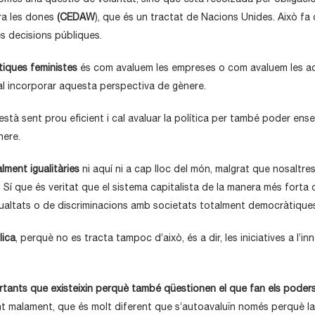
tra les dones
(CEDAW
), que és un tractat de Nacions Unides. Això fa q
es decisions públiques.
ítiques feministes
és com avaluem les empreses o com avaluem les adm
 cal incorporar aquesta perspectiva de gènere.
stà sent prou eficient i cal avaluar la política per també poder ens
nere.
ment igualitàries
ni aquí ni a cap lloc del món, malgrat que nosaltre
. Sí que és veritat que el sistema capitalista de la manera més for
ualtats o de discriminacions amb societats totalment democràtiques 
lica
, perquè no es tracta tampoc d’això, és a dir, les iniciatives a l’
ants que existeixin perquè també qüestionen el que fan els poders 
t malament, que és molt diferent que s’autoavaluïn només perquè la m