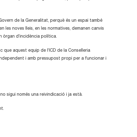
 Govern de la Generalitat, perquè és un espai també
 en les noves lleis, en les normatives, demanen canvis
n òrgan d’incidència política.
ic que aquest equip de l’ICD de la Conselleria
 independent i amb pressupost propi per a funcionar i
o sigui només una reivindicació i ja està.
t.