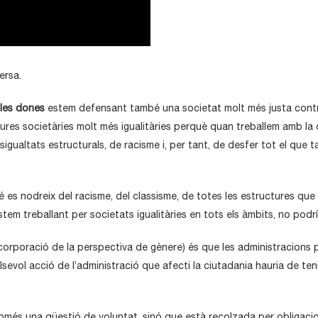
ersa.
les dones
estem defensant també una societat molt més justa contra
ctures societàries molt més igualitàries perquè quan treballem amb 
gualtats estructurals, de racisme i, per tant, de desfer tot el que t
es nodreix del racisme, del classisme, de totes les estructures que
stem treballant per societats igualitàries en tots els àmbits, no podr
corporació de la perspectiva de gènere) és que les administracions 
lsevol acció de l’administració que afecti la ciutadania hauria de t
més una qüestió de voluntat, sinó que està recolzada per obligacio