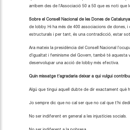
arribem des de l’Associació 50 a 50 que es noti que 
Sobre el Consell Nacional de les Dones de Catalunya
de lobby. Hi ha més de 400 associacions de dones, i el
estructurals i per tant, és una contradicció, estar so
Ara mateix la presidència del Consell Nacional l’ocupa
d’igualtat i feminisme del Govern, també té aquesta 
desenvolupar una acció de lobby més efectiva.
Quin missatge t’agradaria deixar a qui vulgui contribuir
Algú que tingui aquell dubte de dir exactament què he
Jo sempre dic que no cal ser que no cal que t’hi ded
No ser indiferent en general a les injustícies socials.
No ser indiferent a la pobresa.