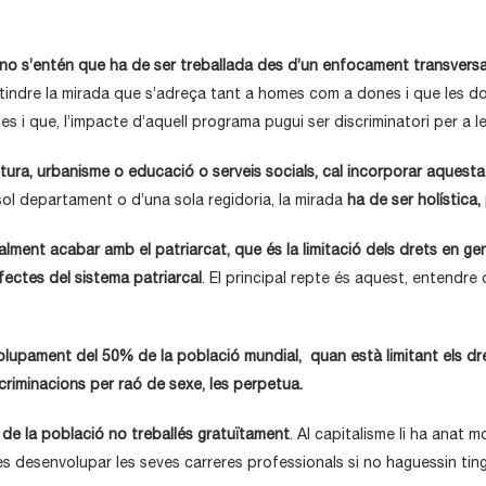
i no s’entén que ha de ser treballada des d’un enfocament transversa
e tindre la mirada que s’adreça tant a homes com a dones i que les 
es i que, l’impacte d’aquell programa pugui ser discriminatori per a l
ltura, urbanisme o educació o serveis socials, cal incorporar aquest
sol departament o d’una sola regidoria, la mirada
ha de ser holística,
alment acabar amb el patriarcat, que és la limitació dels drets en g
efectes del sistema patriarcal
. El principal repte és aquest, entendre
volupament del 50% de la població mundial, quan està limitant els dre
iscriminacions per raó de sexe, les perpetua.
t de la població no treballés gratuïtament
. Al capitalisme li ha anat 
desenvolupar les seves carreres professionals si no haguessin tingu