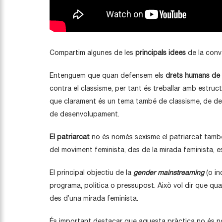
Compartim algunes de les
principals idees
de la conv
Entenguem que quan defensem els
drets humans de 
contra el classisme, per tant és treballar amb estru
que clarament és un tema també de classisme, de desi
de desenvolupament.
El patriarcat
no és només sexisme el patriarcat també 
del moviment feminista, des de la mirada feminista, e
El principal objectiu de la
gender mainstreaming
(o in
programa, política o pressupost. Això vol dir que qua
des d’una mirada feminista.
És important destacar que aquesta pràctica no és no