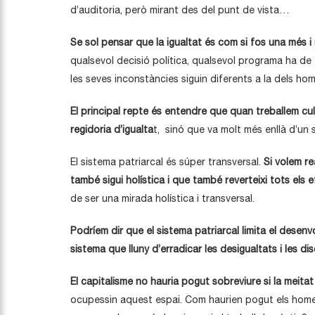
d’auditoria, però mirant des del punt de vista…
Se sol pensar que la igualtat és com si fos una més 
qualsevol decisió política, qualsevol programa ha d
les seves inconstàncies siguin diferents a la dels hom
El principal repte és entendre que quan treballem cu
regidoria d’igualta
t, sinó que va molt més enllà d’un 
El sistema patriarcal és súper transversal.
Si volem re
també sigui holística i que també reverteixi tots els 
de ser una mirada holística i transversal.
Podríem dir que el sistema patriarcal limita el desen
sistema que lluny d’erradicar les desigualtats i les d
El capitalisme no hauria pogut sobreviure si la meita
ocupessin aquest espai. Com haurien pogut els homes 