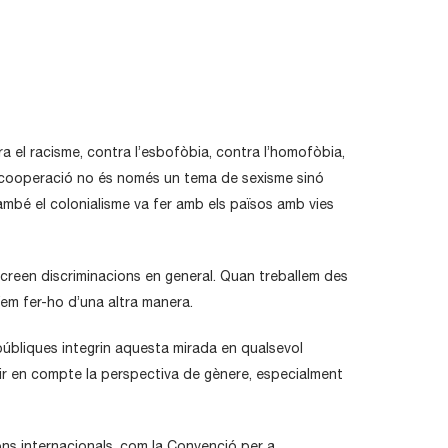
 el racisme, contra l’esbofòbia, contra l’homofòbia,
la cooperació no és només un tema de sexisme sinó
ambé el colonialisme va fer amb els països amb vies
 creen discriminacions en general. Quan treballem des
íem fer-ho d’una altra manera.
públiques integrin aquesta mirada en qualsevol
enir en compte la perspectiva de gènere, especialment
ns internacionals, com la Convenció per a