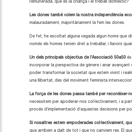
remunerada, que és la criança i el treball domèstic?
Les dones també volem la nostra independència ec
malauradament, majoritàriament la fem les dones.
De fet, he escoltat alguna vegada algun home que diu
només els homes tenien dret a treballar, i llavors qu
Un dels principals objectius de l’Associació 50a50
és
incorporar la perspectiva de gènere i anar avançant 
poder transformar la societat que estem vivint i real
una llibertat, des del moviment feminista interseccio
La força de les dones passa també per reconèixer-nos
necessitem per apoderar-nos col·lectivament, i a par
procés d’implementació d’aquestes decisions per pode
Si nosaltres estem empoderades col·lectivament, quan
que arribem a dalt de tot i que no canviem res. El qu