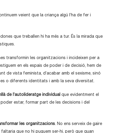
tinuem veient que la criança algú l’ha de fer i
dones que treballen hi ha més a tur. És la mirada que
stiques.
es transformin les organitzacions i incideixen per a
estiguem en els espais de poder i de decisió, hem de
nt de vista feminista, d’acabar amb el sexisme, sinó
s o diferents identitats i amb la seva diversitat.
à de l’autolideratge individual
que evidentment el
oder estar, formar part de les decisions i del
ansformar les organitzacions
. No ens serveix de gaire
s faltaria que no hi puguem ser-hi, però que quan