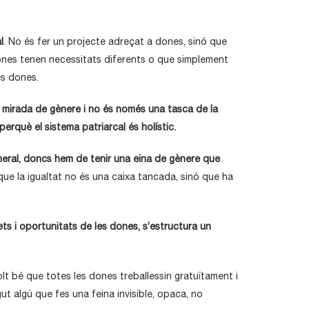
l
. No és fer un projecte adreçat a dones, sinó que
dones tenen necessitats diferents o que simplement
es dones.
a mirada de gènere i no és només una tasca de la
 perquè el sistema patriarcal és holístic.
eneral, doncs hem de tenir una eina de gènere que
 que la igualtat no és una caixa tancada, sinó que ha
ts i oportunitats de les dones, s’estructura un
molt bé que totes les dones treballessin gratuïtament i
t algú que fes una feina invisible, opaca, no