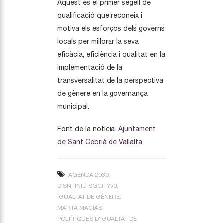
Aquest és el primer segell de
qualificació que reconeix i
motiva els esforços dels governs
locals per millorar la seva
eficàcia, eficiència i qualitat en la
implementació de la
transversalitat de la perspectiva
de gènere en la governança
municipal.
Font de la notícia.
Ajuntament
de Sant Cebrià de Vallalta
AGENDA 2030
DISNTINIU SGCITY50
IGUALTAT DE GÈNERE
MARTA MACÍAS
POLIÍTIQUES D'IGUALTAT DE