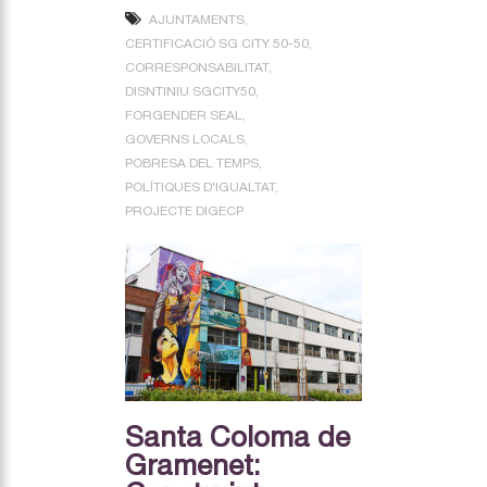
AJUNTAMENTS
CERTIFICACIÓ SG CITY 50-50
CORRESPONSABILITAT
DISNTINIU SGCITY50
FORGENDER SEAL
GOVERNS LOCALS
POBRESA DEL TEMPS
POLÍTIQUES D'IGUALTAT
PROJECTE DIGECP
Santa Coloma de
Gramenet: