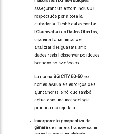
masclistes i LGTB-fòbiques
,
assegurant un entorn inclusiu i
respectuós per a tota la
ciutadania. També cal esmentar
l’
Observatori de Dades Obertes
,
una eina fonamental per
analitzar desigualtats amb
dades reals i dissenyar polítiques
basades en evidències.
La norma
SG CITY 50-50
no
només avalua els esforços dels
ajuntaments, sinó que també
actua com una metodologia
pràctica que ajuda a:
Incorporar la perspectiva de
gènere
de manera transversal en