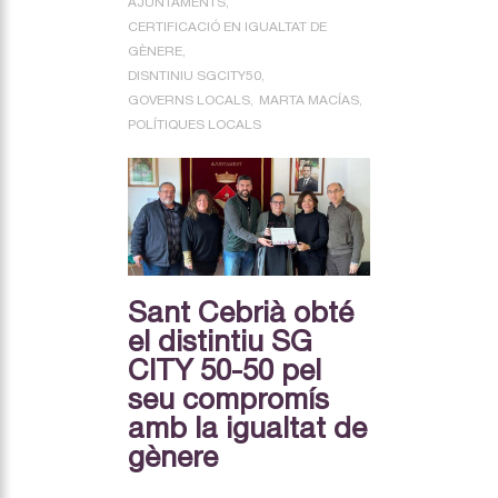
AJUNTAMENTS
CERTIFICACIÓ EN IGUALTAT DE
GÈNERE
DISNTINIU SGCITY50
GOVERNS LOCALS
MARTA MACÍAS
POLÍTIQUES LOCALS
Sant Cebrià obté
el distintiu SG
CITY 50-50 pel
seu compromís
amb la igualtat de
gènere