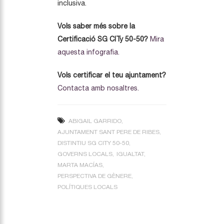
inclusiva.
Vols saber més sobre la
Certificació SG CITy 50-50?
Mira
aquesta infografia.
Vols certificar el teu ajuntament?
Contacta amb nosaltres.
ABIGAIL GARRIDO
AJUNTAMENT SANT PERE DE RIBES
DISTINTIU SG CITY 50-50
GOVERNS LOCALS
IGUALTAT
MARTA MACÍAS
PERSPECTIVA DE GÈNERE
POLÍTIQUES LOCALS