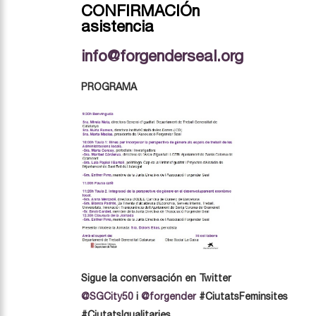
CONFIRMACIÓn
asistencia
info@
forgenderseal.org
PROGRAMA
Sigue la conversación en Twitter
@SGCity50
i
@forgender
#CiutatsFeminsites
#CiutatsIgualitaries