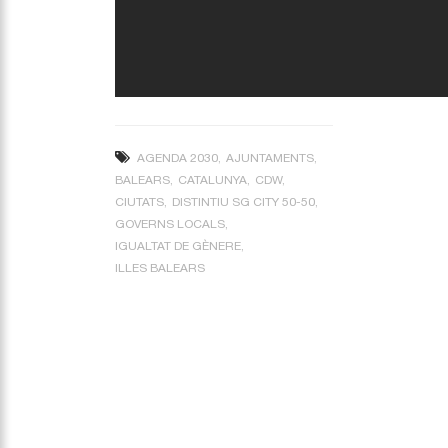
AGENDA 2030
AJUNTAMENTS
BALEARS
CATALUNYA
CDW
CIUTATS
DISTINTIU SG CITY 50-50
GOVERNS LOCALS
IGUALTAT DE GÈNERE
ILLES BALEARS