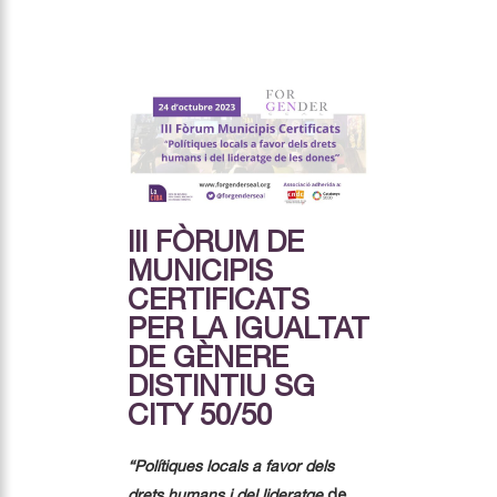
III FÒRUM DE
MUNICIPIS
CERTIFICATS
PER LA IGUALTAT
DE GÈNERE
DISTINTIU SG
CITY 50/50
“Polítiques locals a favor dels
drets humans i del lideratge
de