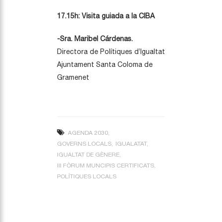
17.15h: Visita guiada a la CIBA
-Sra. Maribel Cárdenas.
Directora de Polítiques d’Igualtat
Ajuntament Santa Coloma de
Gramenet
AGENDA 2030
GOVERNS LOCALS
IGUALATAT
IGUALTAT DE GÈNERE
III FÒRUM MUNCIPIS CERTIFICATS
POLÍTIQUES LOCALS