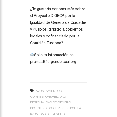
¿Te gustaría conocer más sobre
el Proyecto DIGECP por la
Igualdad de Género de Ciudades
y Pueblos, dirigido a gobiernos
locales y cofinanciado por la
Comisión Europea?
Solicita información en
premsa@forgenderseal.org
AYUNTAMIENTOS
CORRESPONSABILIDAD
DESIGUALDAD DE GÉNERO
DISTINTIVO SG CITY 50-50 POR LA
IGUALDAD DE GÉNERO