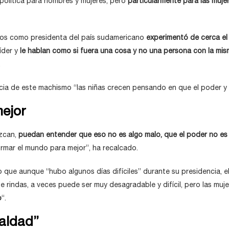
 política para hombres y mujeres, pero
particularmente para las muje
os como presidenta del país sudamericano
experimentó de cerca el
íder y
le hablan como si fuera una cosa y no una persona con la mism
.
cia de este machismo “las niñas crecen pensando en que el poder y 
ejor
zcan,
puedan entender que eso no es algo malo, que el poder no es
ormar el mundo para mejor”, ha recalcado.
ue aunque “hubo algunos días difíciles” durante su presidencia, ell
no te rindas, a veces puede ser muy desagradable y difícil, pero las m
o
“.
ualdad”