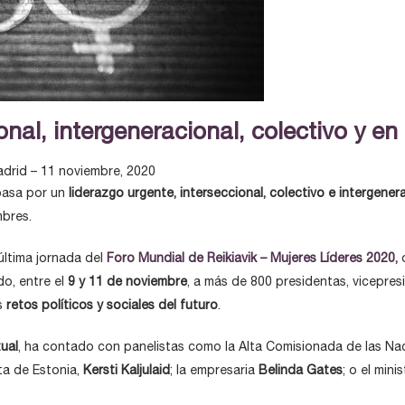
onal, intergeneracional, colectivo y en
adrid – 11 noviembre, 2020
asa por un
liderazgo urgente, interseccional, colectivo e intergener
mbres.
última jornada del
Foro Mundial de Reikiavik – Mujeres Líderes 2020,
do, entre el
9 y 11 de noviembre
, a más de 800 presidentas, vicepresi
os
retos políticos y sociales del futuro
.
tual
, ha contado con panelistas como la Alta Comisionada de las N
nta de Estonia,
Kersti Kaljulaid
; la empresaria
Belinda Gates
; o el min