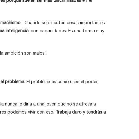
res porque suelen ser más discriminadas
en el
 machismo.
“Cuando se discuten cosas importantes
a inteligencia
, con capacidades. Es una forma muy
la ambición son malos”.
 el problema.
El problema es cómo usas el poder,
a nunca le diría a una joven que no se atreva a
ujeres podemos vivir con eso.
Trabaja duro y tendrás a