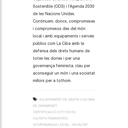
Sostenible (ODS) i l’Agenda 2030
de les Nacions Unides.
Continuem, doncs, compromeses
i compromesos des del món
local i amb equipaments i serveis
públics com La Ciba amb la
defensa dels drets humans de
totes les dones i per una
governança feminista, clau per
aconseguir un món i una societat
millors per a tothom.
AJUNTAMENT DE SANTA COLOMA
DE GRAMENET
CERTIFICACIÓ CITY 50-50
CIUTATS FEMINISTES
GOVERNANÇA LOCAL
IGUALTAT