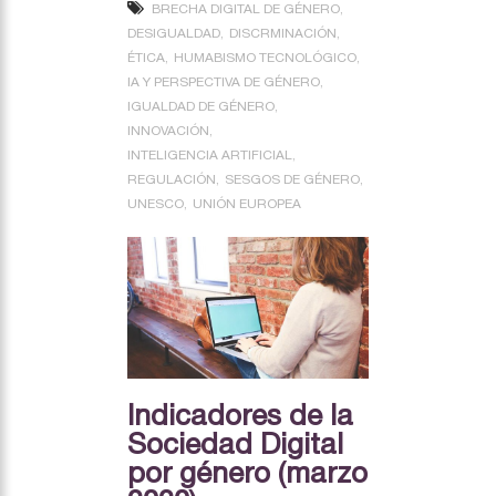
BRECHA DIGITAL DE GÉNERO
DESIGUALDAD
DISCRMINACIÓN
ÉTICA
HUMABISMO TECNOLÓGICO
IA Y PERSPECTIVA DE GÉNERO
IGUALDAD DE GÉNERO
INNOVACIÓN
INTELIGENCIA ARTIFICIAL
REGULACIÓN
SESGOS DE GÉNERO
UNESCO
UNIÓN EUROPEA
Indicadores de la
Sociedad Digital
por género (marzo