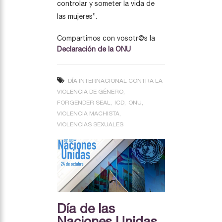
controlar y someter la vida de
las mujeres”.
Compartimos con vosotr@s la
Declaración de la ONU
DÍA INTERNACIONAL CONTRA LA
VIOLENCIA DE GÉNERO
FORGENDER SEAL
ICD
ONU
VIOLENCIA MACHISTA
VIOLENCIAS SEXUALES
Día de las
Naciones Unidas