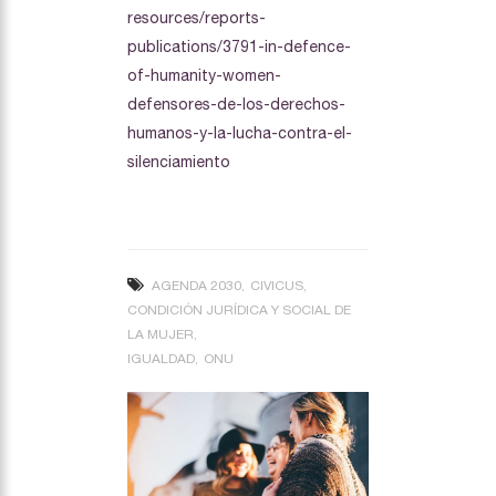
resources/reports-
publications/3791-in-defence-
of-humanity-women-
defensores-de-los-derechos-
humanos-y-la-lucha-contra-el-
silenciamiento
AGENDA 2030
CIVICUS
CONDICIÓN JURÍDICA Y SOCIAL DE
LA MUJER
IGUALDAD
ONU