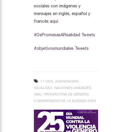
sociales con imágenes y
mensajes en inglés, español y
francés
aquí
.
#DePromesasARealidad Tweets
#objetivosmundiales Tweets
17 ODS
AGENDA2030
IGUALDAD
NACIONES UNIDADES
ONU
PERSPECTIVA DE GÉNERO
V ANIVERSARIO DE LA AGENDA 2030