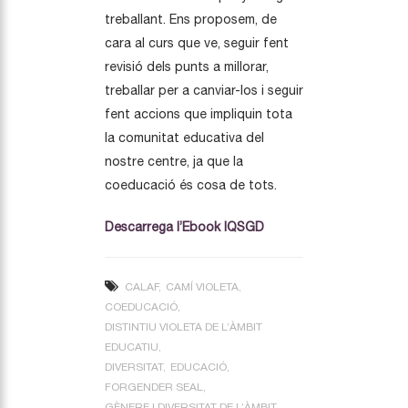
treballant. Ens proposem, de
cara al curs que ve, seguir fent
revisió dels punts a millorar,
treballar per a canviar-los i seguir
fent accions que impliquin tota
la comunitat educativa del
nostre centre, ja que la
coeducació és cosa de tots.
Descarrega l’Ebook IQSGD
CALAF
CAMÍ VIOLETA
COEDUCACIÓ
DISTINTIU VIOLETA DE L’ÀMBIT
EDUCATIU
DIVERSITAT
EDUCACIÓ
FORGENDER SEAL
GÈNERE I DIVERSITAT DE L’ÀMBIT