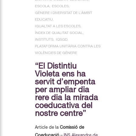
ESCOLA
ESCOLES
GÈNERE I DIVERSITAT DE L’ÀMBIT
EDUCATIU
IGUALTAT A LES ESCOLES
ÍNDEX DE QUALITAT SOCIAL
INSTITUTS
IQSGD
PLATAFORMA UNITÀRIA CONTRA LES
VIOLÈNCIES DE GÈNERE
“El Distintiu
Violeta ens ha
servit d’empenta
per ampliar dia
rere dia la mirada
coeducativa del
nostre centre”
Article de la
Comissió de
Coeducació
–
INS Alexandre de