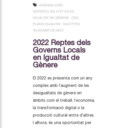
AGENDA 2030
DISTINTIU SG CITY 50-50
IGUALTAT DE GÈNERE
ODS
PLANS IGUALTAT
SGCITY50
VILASSAR DE DALT
2022 Reptes dels
Governs Locals
en Igualtat de
Gènere
El 2022 es presenta com un any
complex amb l’augment de les
desigualtats de gènere en
àmbits com el treball, l’economia,
la transformació digital o la
producció cultural entre d’altres.
I alhora, és una oportunitat per