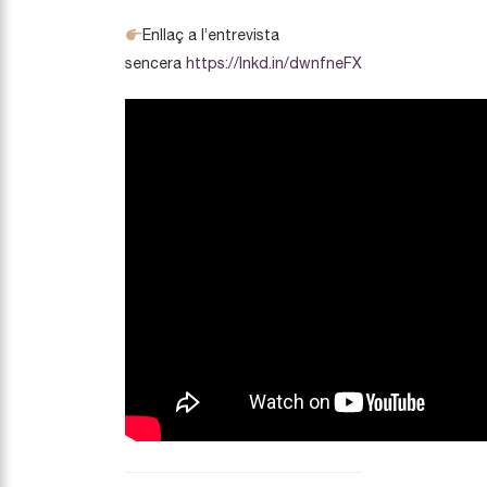
Enllaç a l’entrevista
sencera
https://lnkd.in/dwnfneFX