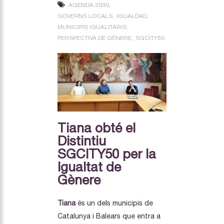
AGENDA 2030
GOVERNS LOCALS
IGUALDAD
MUNICIPIS IGUALITARIS
PERSPECTIVA DE GÈNERE
SGCITY50
Tiana obté el
Distintiu
SGCITY50 per la
Igualtat de
Gènere
Tiana
és un dels municipis de
Catalunya i Balears que entra a