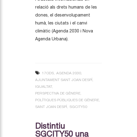
relació als drets humans de les
dones, el desenvolupament
humà, les ciutats i el canvi
climàtic (Agenda 2030 i Nova
Agenda Urbana).
17ODS
AGENDA 2030
AJUNTAMENT SANT JOAN DESPÍ
IGUALTAT
PERSPECTIVA DE GÈNERE
POLÍTIQUES PÚBLIQUES DE GÈNERE
SANT JOAN DESPÍ
SGCITY50
Distintiu
SGCITY50 una