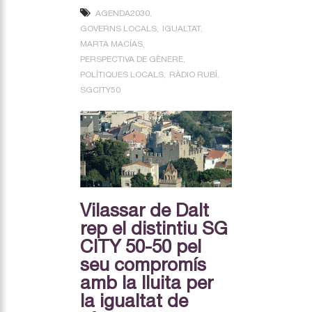
AGENDA2030
GOVERNS LOCALS
IGUALTAT
MARTA MACÍAS
PERSPECTIVA DE GÈNERE
POLÍTIQUES LOCALS
RÀDIO RUBÍ
SGCITY50
Vilassar de Dalt
rep el distintiu SG
CITY 50-50 pel
seu compromís
amb la lluita per
la igualtat de